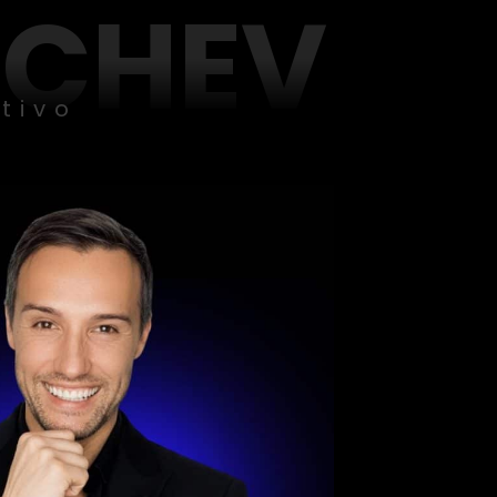
ACHEV
tivo