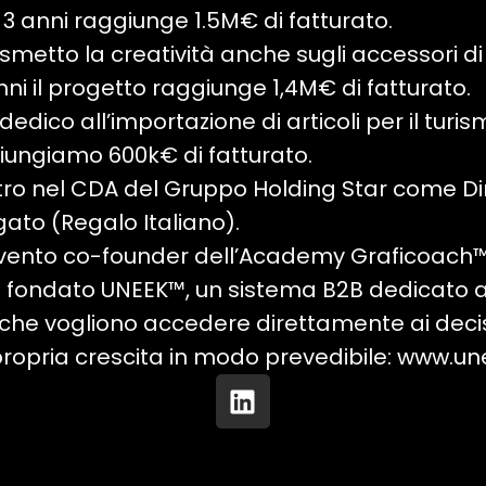
n 3 anni raggiunge 1.5M€ di fatturato.
asmetto la creatività anche sugli accessori 
nni il progetto raggiunge 1,4M€ di fatturato.
dedico all’importazione di articoli per il turis
iungiamo 600k€ di fatturato.
tro nel CDA del Gruppo Holding Star come Dir.
to (Regalo Italiano).
ivento co-founder dell’Academy Graficoach™
o fondato UNEEK™, un sistema B2B dedicato 
 che vogliono accedere direttamente ai dec
propria crescita in modo prevedibile:
www.un