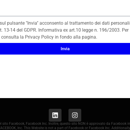
sul pulsante "Invia" acconsento al trattamento dei dati personali
rt. 13-14 del GDPR. Informativa ex art.10 legge n. 196/2003. Per u
 consulta la Privacy Policy in fondo alla pagina.
Invia
del sito Facebook, Facebook Inc. Inoltre, questo sito NON è approvato da Facebook
FACEBOOK, Inc. This Website is not a part of Facebook or Facebook Inc. Additionally,