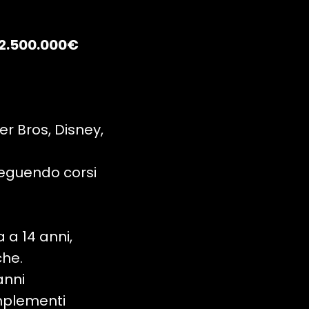
 2.500.000€
r Bros, Disney,
seguendo corsi
 a 14 anni,
che.
anni
omplementi