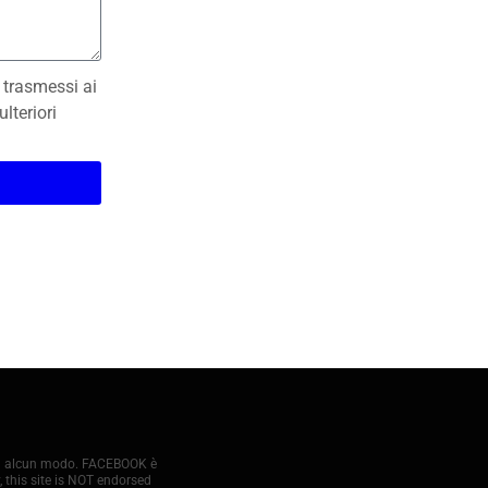
 trasmessi ai
lteriori
 in alcun modo. FACEBOOK è
 this site is NOT endorsed