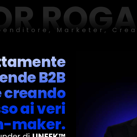
OR ROG
penditore, Marketer, Crea
ettamente
iende B2B
e creando
so ai veri
n-maker.
under di
UNEEK™