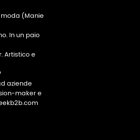
di moda (Manie
mo. In un paio
 Artistico e
️
ad aziende
ision-maker e
eekb2b.com