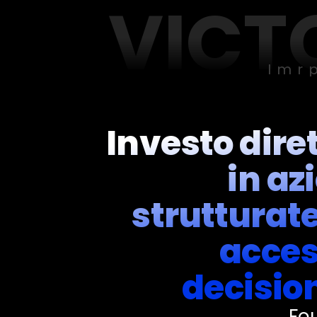
VICT
Imr
Investo dir
in az
strutturat
acces
decisio
Fo