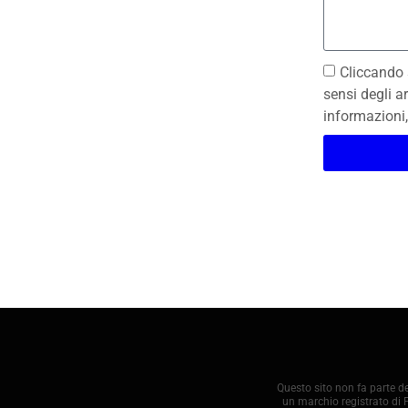
Cliccando 
sensi degli a
informazioni,
Questo sito non fa parte 
un marchio registrato di 