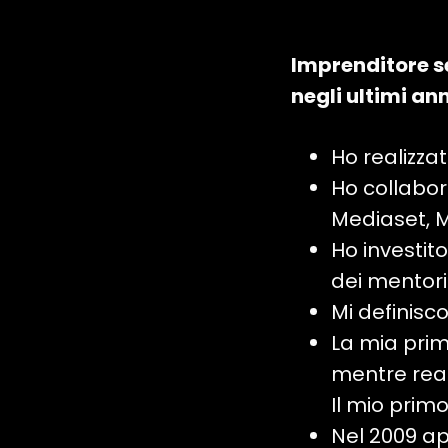
Imprenditore se
negli ultimi ann
Ho realizza
Ho collabor
Mediaset, M
Ho investit
dei mentori
Mi definisc
La mia prim
mentre reali
Il mio primo
Nel 2009 ap